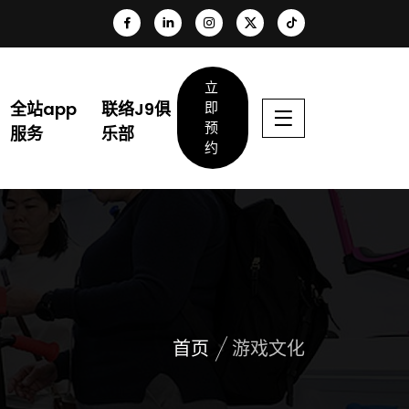
立
全站app
联络J9俱
即
预
服务
乐部
约
首页
游戏文化